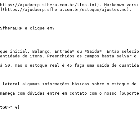
https://ajudaerp.sfhera.com.br/llms.txt). Markdown versi
](https://ajudaerp.sfhera.com.br/estoque/ajustes.md).

SfheraERP e clique em\

que inicial, Balanço, Entrada* ou *Saída*. Então selecio
antidade de itens. Preenchidos os campos basta salvar o 
á 50, mas o estoque real é 45 faça uma saída de quantida
 lateral algumas informações básicas sobre o estoque do 
rmaneça com dúvidas entre em contato com o nosso [Suporte