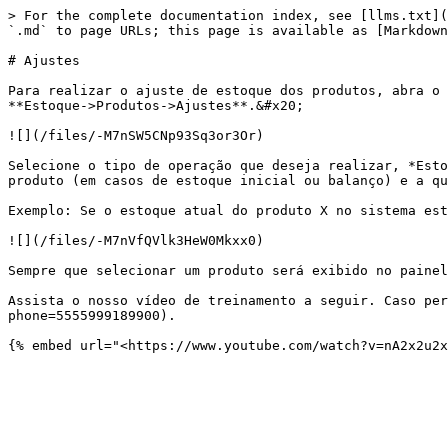
> For the complete documentation index, see [llms.txt](
`.md` to page URLs; this page is available as [Markdown
# Ajustes

Para realizar o ajuste de estoque dos produtos, abra o 
**Estoque->Produtos->Ajustes**.&#x20;

![](/files/-M7nSW5CNp93Sq3or3Or)

Selecione o tipo de operação que deseja realizar, *Esto
produto (em casos de estoque inicial ou balanço) e a qu
Exemplo: Se o estoque atual do produto X no sistema est
![](/files/-M7nVfQVlk3HeW0Mkxx0)

Sempre que selecionar um produto será exibido no painel
Assista o nosso vídeo de treinamento a seguir. Caso pe
phone=5555999189900).
