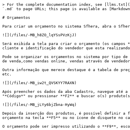
> For the complete documentation index, see [llms.txt](
`.md` to page URLs; this page is available as [Markdown
# Orçamentos

Para criar um orçamento no sistema Sfhera, abra o Sfher
![](/files/-MB_h8ZO_lqYSsPVzKjJ)

Será exibida a tela para criar o orçamento (os campos *
cliente e identificação do vendedor que esta realizando
Pode se organizar os orçamentos no sistema por tipo de 
de venda,como vendas online, vendas através de vendedor
Outra informação que merece destaque é a tabela de preç
etc.

![](/files/-MB_iw2t_QVSKYY7RAXN)

Após preencher os dados da aba Cadastro, navegue até a 
"*Código*" ou pressionar **F2** e buscar o(s) produto(s
![](/files/-MB_jLYy6bjZbna-HyWq)

Depois da inserção dos produtos, é possível definir a f
orçamento na tecla **F5** ou no ícone de disquete no ca
O orçamento pode ser impresso utilizando o **F9**, esco