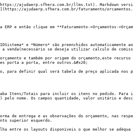
https://ajudaerp.sfhera.com.br/llms.txt). Markdown versi
](https://ajudaerp.sfhera.com.br/faturamento/orcamentos.
a ERP e então clique em **Faturamento->Orçamentos->Orçam
IDSistema* e *Número* são preenchidos automaticamente ao
 a venda(necessário se deseja utilizar calculo de comiss
orçamento e também por origem do orçamento,este recurso 
es porta a porta, entre outros.&#x20;

o, para definir qual será tabela de preço aplicada nos p
aba Itens/Totais para incluir os itens no pedido. Para i
) pelo nome. Os campos quantidade, valor unitário e desc
orma de entrega e as observações do orçamento, nas respe
nto superior esquerdo.

lha entre os layouts disponíveis o que melhor se adéqua 