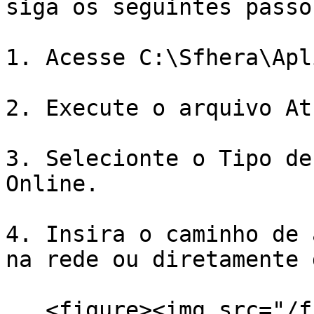
siga os seguintes passos
1. Acesse C:\Sfhera\Apl
2. Execute o arquivo At
3. Selecionte o Tipo de
Online.

4. Insira o caminho de 
na rede ou diretamente 
   <figure><img src="/files/VuoSTCyv4ySGoGh6elfi" 