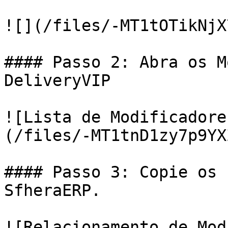
![](/files/-MT1tOTikNjX
#### Passo 2: Abra os M
DeliveryVIP

![Lista de Modificadore
(/files/-MT1tnD1zy7p9YX
#### Passo 3: Copie os 
SfheraERP.

![Relacionamento de Mod