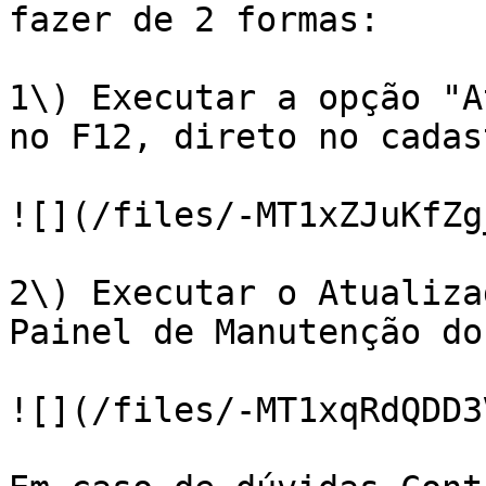
fazer de 2 formas:

1\) Executar a opção "A
no F12, direto no cadas
![](/files/-MT1xZJuKfZg
2\) Executar o Atualiza
Painel de Manutenção do
![](/files/-MT1xqRdQDD3