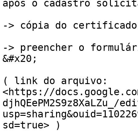
após o cadastro solicit
-> cópia do certificado
-> preencher o formulár
&#x20;

( link do arquivo:  
<https://docs.google.co
djhQEePM2S9z8XaLZu_/edi
usp=sharing&ouid=110226
sd=true> )
