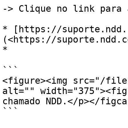
-> Clique no link para 
* [https://suporte.ndd.
(<https://suporte.ndd.c
*

```

<figure><img src="/file
alt="" width="375"><fig
chamado NDD.</p></figca
```
