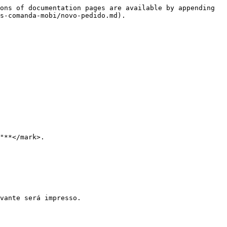
ons of documentation pages are available by appending 
s-comanda-mobi/novo-pedido.md).

"**</mark>.

vante será impresso.
