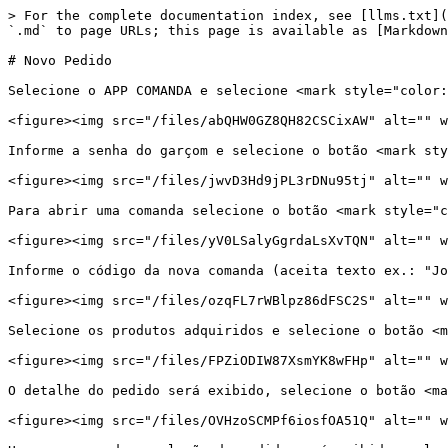
> For the complete documentation index, see [llms.txt](
`.md` to page URLs; this page is available as [Markdown
# Novo Pedido

Selecione o APP COMANDA e selecione <mark style="color:
<figure><img src="/files/abQHW0GZ8QH82CSCixAW" alt="" w
Informe a senha do garçom e selecione o botão <mark sty
<figure><img src="/files/jwvD3Hd9jPL3rDNu95tj" alt="" w
Para abrir uma comanda selecione o botão <mark style="c
<figure><img src="/files/yV0LSalyGgrdaLsXvTQN" alt="" w
Informe o código da nova comanda (aceita texto ex.: "Jo
<figure><img src="/files/ozqFL7rWBlpz86dFSC2S" alt="" w
Selecione os produtos adquiridos e selecione o botão <m
<figure><img src="/files/FPZiODIW87XsmYK8wFHp" alt="" w
O detalhe do pedido será exibido, selecione o botão <ma
<figure><img src="/files/OVHzoSCMPf6iosfOA51Q" alt="" w