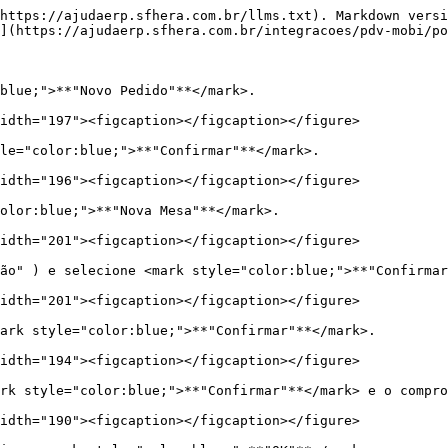
https://ajudaerp.sfhera.com.br/llms.txt). Markdown versi
](https://ajudaerp.sfhera.com.br/integracoes/pdv-mobi/po
blue;">**"Novo Pedido"**</mark>.

idth="197"><figcaption></figcaption></figure>

le="color:blue;">**"Confirmar"**</mark>.

idth="196"><figcaption></figcaption></figure>

olor:blue;">**"Nova Mesa"**</mark>.

idth="201"><figcaption></figcaption></figure>

ão" ) e selecione <mark style="color:blue;">**"Confirmar
idth="201"><figcaption></figcaption></figure>

ark style="color:blue;">**"Confirmar"**</mark>.

idth="194"><figcaption></figcaption></figure>

rk style="color:blue;">**"Confirmar"**</mark> e o compro
idth="190"><figcaption></figcaption></figure>
