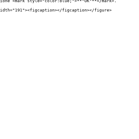
ione <mark style="color:blue;">**"OK"**</mark>.
