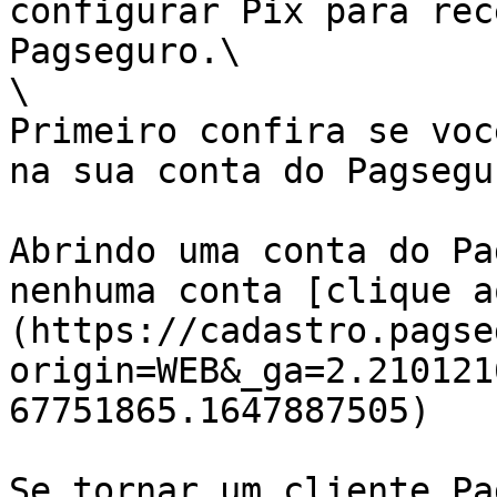
configurar Pix para rec
Pagseguro.\

\

Primeiro confira se voc
na sua conta do Pagsegur
Abrindo uma conta do Pa
nenhuma conta [clique a
(https://cadastro.pagse
origin=WEB&_ga=2.210121
67751865.1647887505)

Se tornar um cliente Pa