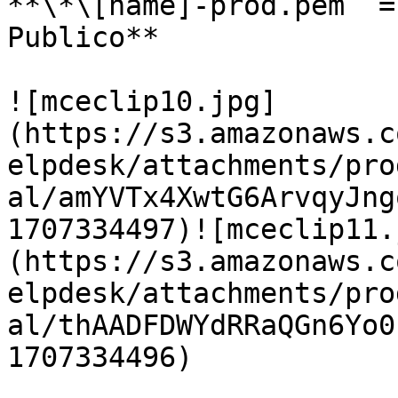
**\*\[name]-prod.pem  =
Publico**

![mceclip10.jpg]
(https://s3.amazonaws.c
elpdesk/attachments/pro
al/amYVTx4XwtG6ArvqyJng
1707334497)![mceclip11.
(https://s3.amazonaws.c
elpdesk/attachments/pro
al/thAADFDWYdRRaQGn6Yo0
1707334496)
