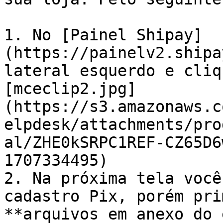
1. No [Painel Shipay]
(https://painelv2.shipa
lateral esquerdo e cliq
[mceclip2.jpg]
(https://s3.amazonaws.c
elpdesk/attachments/pro
al/ZHE0kSRPC1REF-CZ65D6
1707334495)

2. Na próxima tela você
cadastro Pix, porém pri
**arquivos em anexo do 