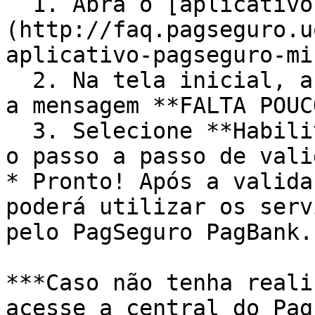
  1. Abra o [aplicativo PagBank]
(http://faq.pagseguro.u
aplicativo-pagseguro-mi
  2. Na tela inicial, acesse o **banner azul** com 
a mensagem **FALTA POUCO
  3. Selecione **Habilite seu dispositivo** e siga 
o passo a passo de vali
* Pronto! Após a valida
poderá utilizar os serv
pelo PagSeguro PagBank.

***Caso não tenha reali
acesse a central do Pag