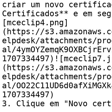
criar um novo certifica
Certificados** e em seg
[mceclip4.png]
(https://s3.amazonaws.c
elpdesk/attachments/pro
al/4ymOYZemqK9OXBCjrErv
1707334497)![mceclip7.j
(https://s3.amazonaws.c
elpdesk/attachments/pro
al/OO22C11UD6d0afXiMGXk
1707334497)

3. Clique em "Novo cert