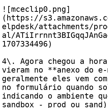
![mceclip0.png]
(https://s3.amazonaws.c
elpdesk/attachments/pro
al/ATiIrrnnt3BIGqqJAnGa
1707334496)

4\. Agora chegou a hora
vieram no **anexo do e-
geralmente eles vem com
no formulário quando so
indicando o ambiente qu
sandbox - prod ou sand)