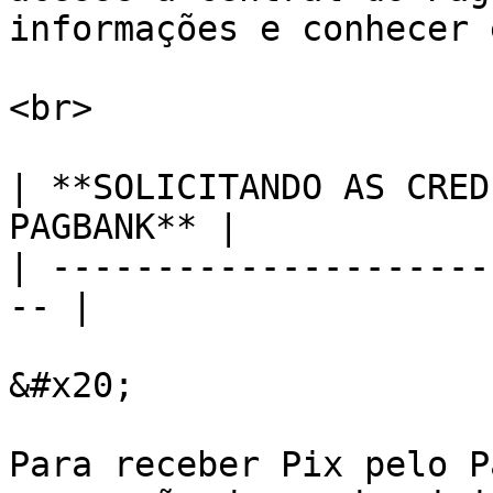
informações e conhecer 
<br>

| **SOLICITANDO AS CRED
PAGBANK** |

| ---------------------
-- |

&#x20;

Para receber Pix pelo P