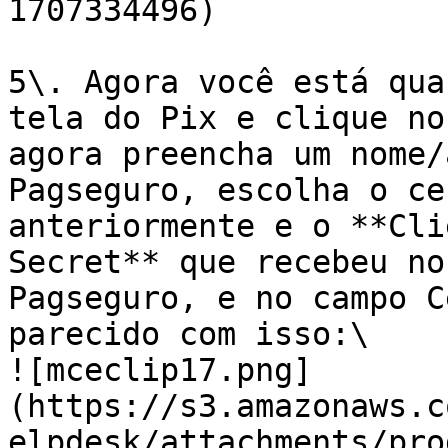
1707334496)

5\. Agora você está qua
tela do Pix e clique no
agora preencha um nome/
Pagseguro, escolha o ce
anteriormente e o **Cli
Secret** que recebeu no
Pagseguro, e no campo C
parecido com isso:\

![mceclip17.png]
(https://s3.amazonaws.c
elpdesk/attachments/pro