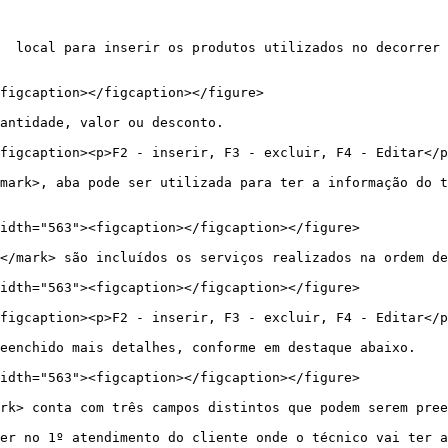
  local para inserir os produtos utilizados no decorrer 
figcaption></figcaption></figure>

antidade, valor ou desconto.

figcaption><p>F2 - inserir, F3 - excluir, F4 - Editar</p
mark>, aba pode ser utilizada para ter a informação do t
idth="563"><figcaption></figcaption></figure>

</mark> são incluídos os serviços realizados na ordem de
idth="563"><figcaption></figcaption></figure>

figcaption><p>F2 - inserir, F3 - excluir, F4 - Editar</p
eenchido mais detalhes, conforme em destaque abaixo.

idth="563"><figcaption></figcaption></figure>

rk> conta com três campos distintos que podem serem pree
er no 1º atendimento do cliente onde o técnico vai ter a