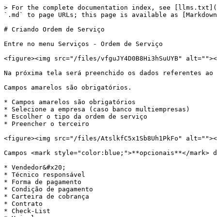
> For the complete documentation index, see [llms.txt](
`.md` to page URLs; this page is available as [Markdown
# Criando Ordem de Serviço

Entre no menu Serviços - Ordem de Serviço

<figure><img src="/files/vfguJY4D0B8Hi3hSuUYB" alt=""><
Na próxima tela será preenchido os dados referentes ao 
Campos amarelos são obrigatórios.

* Campos amarelos são obrigatórios

* Selecione a empresa (caso banco multiempresas)

* Escolher o tipo da ordem de serviço

* Preencher o terceiro

<figure><img src="/files/AtslkfC5x1Sb8Uh1PkFo" alt=""><
Campos <mark style="color:blue;">**opcionais**</mark> d
* Vendedor&#x20;

* Técnico responsável

* Forma de pagamento

* Condição de pagamento

* Carteira de cobrança

* Contrato

* Check-List
