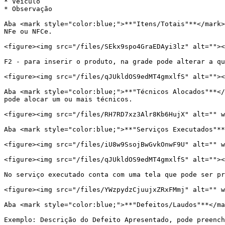
* Veiculo

* Observação

Aba <mark style="color:blue;">**"Itens/Totais"**</mark>
NFe ou NFCe.

<figure><img src="/files/SEkx9spo4GraEDAyi3lz" alt=""><
F2 - para inserir o produto, na grade pode alterar a qu
<figure><img src="/files/qJUkldOS9edMT4gmxlfS" alt=""><
Aba <mark style="color:blue;">**"Técnicos Alocados"**</
pode alocar um ou mais técnicos.

<figure><img src="/files/RH7RD7xz3Alr8Kb6HujX" alt="" w
Aba <mark style="color:blue;">**"Serviços Executados"**
<figure><img src="/files/iU8w9SsojBwGvkOnwF9U" alt="" w
<figure><img src="/files/qJUkldOS9edMT4gmxlfS" alt=""><
No serviço executado conta com uma tela que pode ser pr
<figure><img src="/files/YWzpydzCjuujxZRxFMmj" alt="" w
Aba <mark style="color:blue;">**"Defeitos/Laudos"**</ma
Exemplo: Descrição do Defeito Apresentado, pode preench